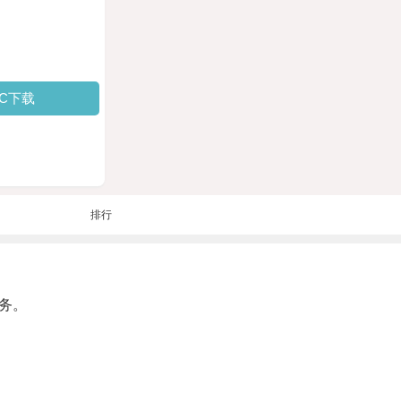
PC下载
排行
务。