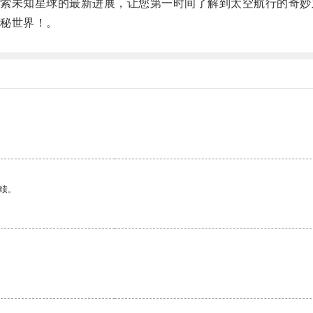
未知星球的最新进展，让您第一时间了解到太空航行的奇妙
秘世界！。
绩。