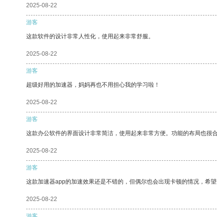
2025-08-22
游客
这款软件的设计非常人性化，使用起来非常舒服。
2025-08-22
游客
超级好用的加速器，妈妈再也不用担心我的学习啦！
2025-08-22
游客
这款办公软件的界面设计非常简洁，使用起来非常方便。功能的布局也很
2025-08-22
游客
这款加速器app的加速效果还是不错的，但偶尔也会出现卡顿的情况，希
2025-08-22
游客