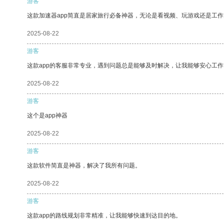
游客
这款加速器app简直是居家旅行必备神器，无论是看视频、玩游戏还是工
2025-08-22
游客
这款app的客服非常专业，遇到问题总是能够及时解决，让我能够安心工作
2025-08-22
游客
这个是app神器
2025-08-22
游客
这款软件简直是神器，解决了我所有问题。
2025-08-22
游客
这款app的路线规划非常精准，让我能够快速到达目的地。