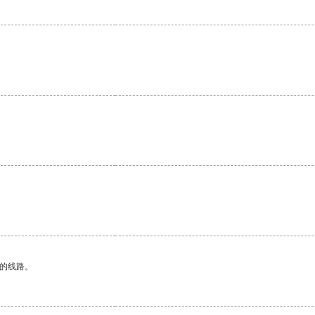
区的线路。