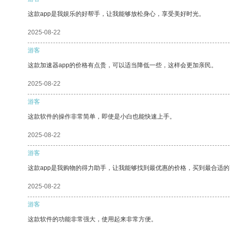
这款app是我娱乐的好帮手，让我能够放松身心，享受美好时光。
2025-08-22
游客
这款加速器app的价格有点贵，可以适当降低一些，这样会更加亲民。
2025-08-22
游客
这款软件的操作非常简单，即使是小白也能快速上手。
2025-08-22
游客
这款app是我购物的得力助手，让我能够找到最优惠的价格，买到最合适
2025-08-22
游客
这款软件的功能非常强大，使用起来非常方便。