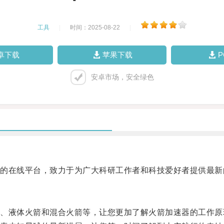
工具
|
时间：2025-08-22
|
卓下载
苹果下载
安卓市场，安全绿色
在线平台，致力于为广大科研工作者和科技爱好者提供最新
液体火箭和混合火箭等，让您更加了解火箭加速器的工作原