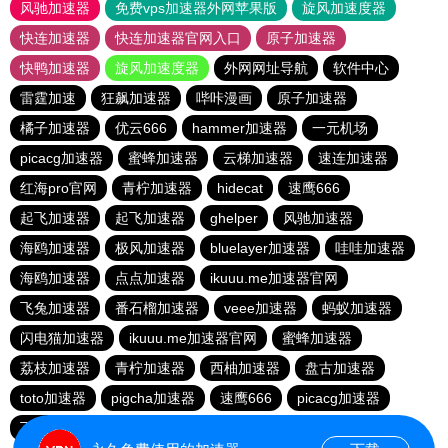
风驰加速器
免费vps加速器外网苹果版
旋风加速度器
快连加速器
快连加速器官网入口
原子加速器
快鸭加速器
旋风加速度器
外网网址导航
软件中心
雷霆加速
狂飙加速器
哔咔漫画
原子加速器
橘子加速器
优云666
hammer加速器
一元机场
picacg加速器
蜜蜂加速器
云梯加速器
速连加速器
红海pro官网
青柠加速器
hidecat
速鹰666
起飞加速器
起飞加速器
ghelper
风驰加速器
海鸥加速器
极风加速器
bluelayer加速器
哇哇加速器
海鸥加速器
点点加速器
ikuuu.me加速器官网
飞兔加速器
番石榴加速器
veee加速器
蚂蚁加速器
闪电猫加速器
ikuuu.me加速器官网
蜜蜂加速器
荔枝加速器
青柠加速器
西柚加速器
盘古加速器
toto加速器
pigcha加速器
速鹰666
picacg加速器
飞兔加速器