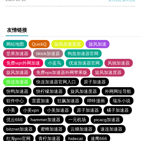
友情链接
网站地图
QuickQ
旋风加速度器
旋风加速
坚果加速器
tiktok加速器
狗急加速器官网
免费vqn外网加速
小蓝鸟
优途加速器官网
风驰加速器
旋风加速器
免费vps加速器外网苹果版
旋风加速度器
快连加速器
快连加速器官网入口
原子加速器
快鸭加速器
快柠檬加速器
旋风加速度器
外网网址导航
软件中心
雷霆加速
狂飙加速器
哔咔漫画
瑞乐小说
小美
小美vpn
小美加速器
原子加速器
橘子加速器
优云666
hammer加速器
一元机场
picacg加速器
bitznet加速器
蜜蜂加速器
云梯加速器
速连加速器
红海pro官网
青柠加速器
hidecat
速鹰666