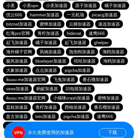
小美
小美vpn
小美加速器
原子加速器
橘子加速器
优云666
hammer加速器
一元机场
picacg加速器
bitznet加速器
蜜蜂加速器
云梯加速器
速连加速器
红海pro官网
青柠加速器
hidecat
速鹰666
起飞加速器
橘子加速器
起飞加速器
ghelper
海外梯子官网
风驰加速器
泡泡狗加速器
海鸥加速器
极风加速器
bluelayer加速器
哇哇加速器
海鸥加速器
大象加速器
点点加速器
pigcha加速器
ikuuu.me加速器官网
飞兔加速器
番石榴加速器
veee加速器
蚂蚁加速器
闪电猫加速器
ikuuu.me加速器官网
小猫咪crash加速器
蜜蜂加速器
荔枝加速器
青柠加速器
西柚加速器
番石榴加速器
盘古加速器
toto加速器
pigcha加速器
速鹰666
picacg加速器
飞兔加速器
永久免费使用的加速器
下载