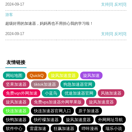
2024-09-17
支持
[0]
反对
[0]
游客
超级好用的加速器，妈妈再也不用担心我的学习啦！
2024-09-17
支持
[0]
反对
[0]
友情链接
网站地图
QuickQ
旋风加速度器
旋风加速
坚果加速器
tiktok加速器
狗急加速器官网
免费vqn外网加速
小蓝鸟
优途加速器官网
风驰加速器
旋风加速器
免费vps加速器外网苹果版
旋风加速度器
快连加速器
快连加速器官网入口
原子加速器
快鸭加速器
快柠檬加速器
旋风加速度器
外网网址导航
软件中心
雷霆加速
狂飙加速器
哔咔漫画
瑞乐小说