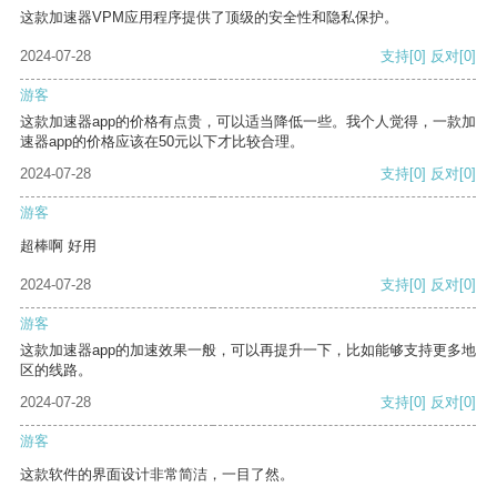
这款加速器VPM应用程序提供了顶级的安全性和隐私保护。
2024-07-28
支持
[0]
反对
[0]
游客
这款加速器app的价格有点贵，可以适当降低一些。我个人觉得，一款加
速器app的价格应该在50元以下才比较合理。
2024-07-28
支持
[0]
反对
[0]
游客
超棒啊 好用
2024-07-28
支持
[0]
反对
[0]
游客
这款加速器app的加速效果一般，可以再提升一下，比如能够支持更多地
区的线路。
2024-07-28
支持
[0]
反对
[0]
游客
这款软件的界面设计非常简洁，一目了然。