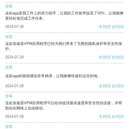
游客
这款app是我工作上的得力助手，让我的工作效率提高了50%，让我能够
更轻松地完成工作任务。
2024-07-28
支持
[0]
反对
[0]
游客
这款加速器VPM应用程序已经为我们带来了无限的隐私保护和安全性保
护。
2024-07-28
支持
[0]
反对
[0]
游客
这款app的路线规划非常精准，让我能够快速到达目的地。
2024-07-28
支持
[0]
反对
[0]
游客
这款加速器VPM应用程序可以给你提供最高速度和安全性的连接，并帮
助你在网络上自由移动。
2024-07-28
支持
[0]
反对
[0]
游客