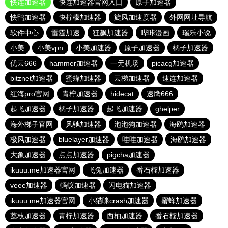
快连加速器
快连加速器官网入口
原子加速器
快鸭加速器
快柠檬加速器
旋风加速度器
外网网址导航
软件中心
雷霆加速
狂飙加速器
哔咔漫画
瑞乐小说
小美
小美vpn
小美加速器
原子加速器
橘子加速器
优云666
hammer加速器
一元机场
picacg加速器
bitznet加速器
蜜蜂加速器
云梯加速器
速连加速器
红海pro官网
青柠加速器
hidecat
速鹰666
起飞加速器
橘子加速器
起飞加速器
ghelper
海外梯子官网
风驰加速器
泡泡狗加速器
海鸥加速器
极风加速器
bluelayer加速器
哇哇加速器
海鸥加速器
大象加速器
点点加速器
pigcha加速器
ikuuu.me加速器官网
飞兔加速器
番石榴加速器
veee加速器
蚂蚁加速器
闪电猫加速器
ikuuu.me加速器官网
小猫咪crash加速器
蜜蜂加速器
荔枝加速器
青柠加速器
西柚加速器
番石榴加速器