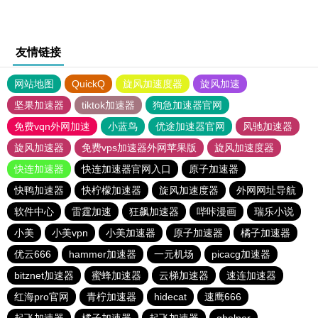
友情链接
网站地图
QuickQ
旋风加速度器
旋风加速
坚果加速器
tiktok加速器
狗急加速器官网
免费vqn外网加速
小蓝鸟
优途加速器官网
风驰加速器
旋风加速器
免费vps加速器外网苹果版
旋风加速度器
快连加速器
快连加速器官网入口
原子加速器
快鸭加速器
快柠檬加速器
旋风加速度器
外网网址导航
软件中心
雷霆加速
狂飙加速器
哔咔漫画
瑞乐小说
小美
小美vpn
小美加速器
原子加速器
橘子加速器
优云666
hammer加速器
一元机场
picacg加速器
bitznet加速器
蜜蜂加速器
云梯加速器
速连加速器
红海pro官网
青柠加速器
hidecat
速鹰666