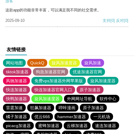
游客
这款app的功能非常丰富，可以满足我不同的社交需求。
2025-09-10
支持
[0]
反对
[0]
友情链接
网站地图
QuickQ
旋风加速度器
旋风加速
tiktok加速器
狗急加速器官网
优途加速器官网
风驰加速器
免费vps加速器外网苹果版
旋风加速度器
快连加速器
快连加速器官网入口
原子加速器
快鸭加速器
旋风加速度器
外网网址导航
软件中心
雷霆加速
狂飙加速器
哔咔漫画
原子加速器
橘子加速器
优云666
hammer加速器
一元机场
picacg加速器
蜜蜂加速器
云梯加速器
速连加速器