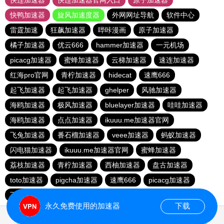
快连加速器
快连加速器官网入口
原子加速器
快鸭加速器
旋风加速度器
外网网址导航
软件中心
雷霆加速
狂飙加速器
哔咔漫画
原子加速器
橘子加速器
优云666
hammer加速器
一元机场
picacg加速器
蜜蜂加速器
云梯加速器
速连加速器
红海pro官网
青柠加速器
hidecat
速鹰666
起飞加速器
起飞加速器
ghelper
风驰加速器
海鸥加速器
极风加速器
bluelayer加速器
哇哇加速器
海鸥加速器
点点加速器
ikuuu.me加速器官网
飞兔加速器
番石榴加速器
veee加速器
蚂蚁加速器
闪电猫加速器
ikuuu.me加速器官网
蜜蜂加速器
荔枝加速器
青柠加速器
西柚加速器
盘古加速器
toto加速器
pigcha加速器
速鹰666
picacg加速器
飞兔加速器
永久免费使用的加速器
下载
0.067104s