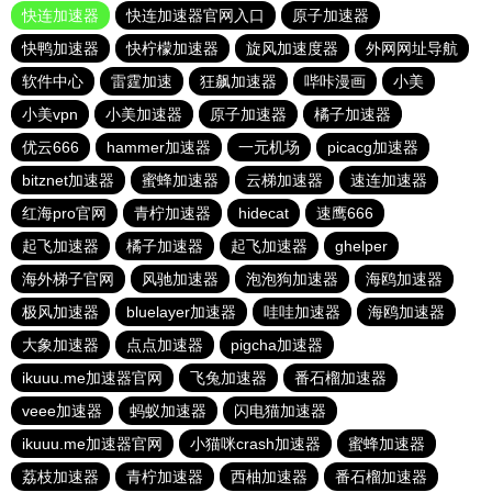
快连加速器
快连加速器官网入口
原子加速器
快鸭加速器
快柠檬加速器
旋风加速度器
外网网址导航
软件中心
雷霆加速
狂飙加速器
哔咔漫画
小美
小美vpn
小美加速器
原子加速器
橘子加速器
优云666
hammer加速器
一元机场
picacg加速器
bitznet加速器
蜜蜂加速器
云梯加速器
速连加速器
红海pro官网
青柠加速器
hidecat
速鹰666
起飞加速器
橘子加速器
起飞加速器
ghelper
海外梯子官网
风驰加速器
泡泡狗加速器
海鸥加速器
极风加速器
bluelayer加速器
哇哇加速器
海鸥加速器
大象加速器
点点加速器
pigcha加速器
ikuuu.me加速器官网
飞兔加速器
番石榴加速器
veee加速器
蚂蚁加速器
闪电猫加速器
ikuuu.me加速器官网
小猫咪crash加速器
蜜蜂加速器
荔枝加速器
青柠加速器
西柚加速器
番石榴加速器