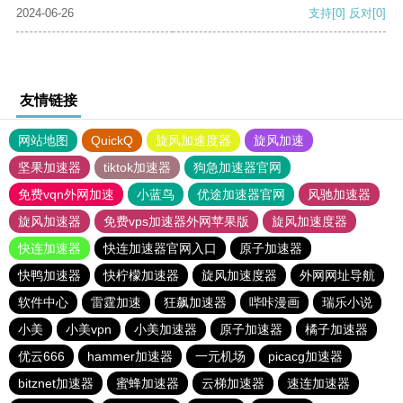
2024-06-26
支持
[0]
反对
[0]
友情链接
网站地图
QuickQ
旋风加速度器
旋风加速
坚果加速器
tiktok加速器
狗急加速器官网
免费vqn外网加速
小蓝鸟
优途加速器官网
风驰加速器
旋风加速器
免费vps加速器外网苹果版
旋风加速度器
快连加速器
快连加速器官网入口
原子加速器
快鸭加速器
快柠檬加速器
旋风加速度器
外网网址导航
软件中心
雷霆加速
狂飙加速器
哔咔漫画
瑞乐小说
小美
小美vpn
小美加速器
原子加速器
橘子加速器
优云666
hammer加速器
一元机场
picacg加速器
bitznet加速器
蜜蜂加速器
云梯加速器
速连加速器